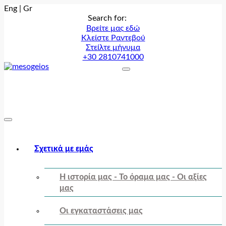
Eng
|
Gr
Search for:
Βρείτε μας εδώ
Κλείστε Ραντεβού
Στείλτε μήνυμα
+30 2810741000
Σχετικά με εμάς
Η ιστορία μας - Το όραμα μας - Οι αξίες
μας
Οι εγκαταστάσεις μας