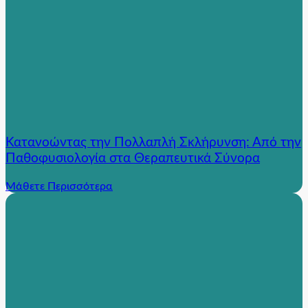
Κατανοώντας την Πολλαπλή Σκλήρυνση: Από την
Παθοφυσιολογία στα Θεραπευτικά Σύνορα
Μάθετε Περισσότερα