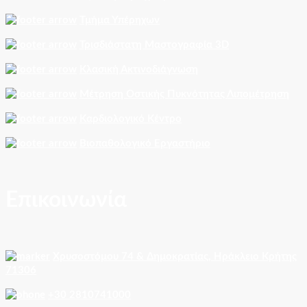
Τμήμα Υπέρηχων
Τρισδιάστατη Μαστογραφία 3D
Κλασική Ακτινοδιάγνωση
Μέτρηση Οστικής Πυκνότητας Λιπομέτρηση
Καρδιολογικό Κέντρο
Βιοπαθολογικό Εργαστήριο
Επικοινωνία
Χρυσοστόμου 74 & Δημοκρατίας, Ηράκλειο Κρήτης
71306
+30 2810741000