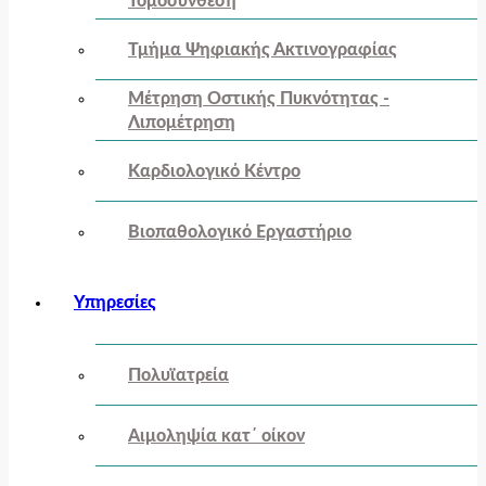
Τομοσύνθεση
Τμήμα Ψηφιακής Ακτινογραφίας
Μέτρηση Οστικής Πυκνότητας -
Λιπομέτρηση
Καρδιολογικό Κέντρο
Βιοπαθολογικό Εργαστήριο
Υπηρεσίες
Πολυϊατρεία
Αιμοληψία κατ΄ οίκον