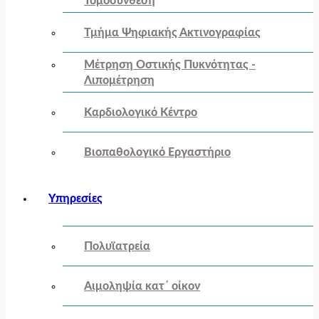
Τομοσύνθεση
Τμήμα Ψηφιακής Ακτινογραφίας
Μέτρηση Οστικής Πυκνότητας -
Λιπομέτρηση
Καρδιολογικό Κέντρο
Βιοπαθολογικό Εργαστήριο
Υπηρεσίες
Πολυϊατρεία
Αιμοληψία κατ΄ οίκον