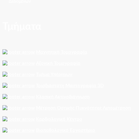
Δεδομένων
Τμήματα
Μαγνητική Τομογραφία
Αξονική Τομογραφία
Τμήμα Υπέρηχων
Τρισδιάστατη Μαστογραφία 3D
Κλασική Ακτινοδιάγνωση
Μέτρηση Οστικής Πυκνότητας Λιπομέτρηση
Καρδιολογικό Κέντρο
Βιοπαθολογικό Εργαστήριο