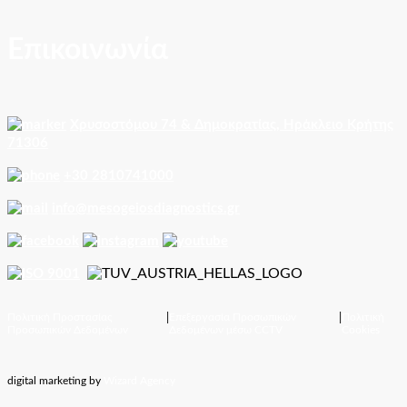
Επικοινωνία
Χρυσοστόμου 74 & Δημοκρατίας, Ηράκλειο Κρήτης
71306
+30 2810741000
info@mesogeiosdiagnostics.gr
Πολιτική Προστασίας
|
Επεξεργασία Προσωπικών
|
Πολιτική
Προσωπικών Δεδομένων
Δεδομένων μέσω CCTV
Cookies
digital marketing by
Wizard Agency