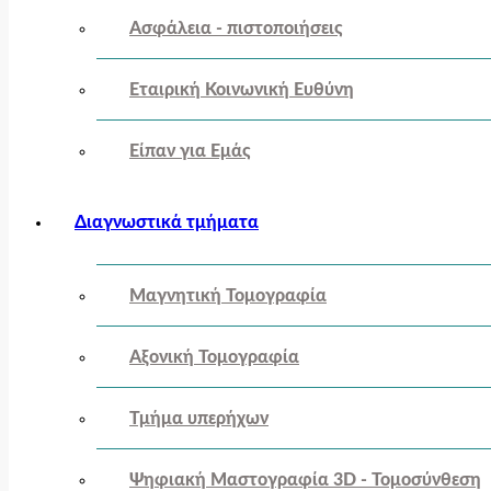
Ασφάλεια - πιστοποιήσεις
Εταιρική Κοινωνική Ευθύνη
Είπαν για Εμάς
Διαγνωστικά τμήματα
Μαγνητική Τομογραφία
Αξονική Τομογραφία
Τμήμα υπερήχων
Ψηφιακή Μαστογραφία 3D - Τομοσύνθεση