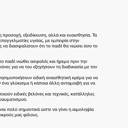
η προσοχή, εξειδίκευση, αλλά και ευαισθησία. Τα
 επαγγελματίες υγείας, με εμπειρία στην
 να διασφαλίσουν ότι το παιδί θα νιώσει όσο το
το παιδί νιώθει ασφαλές και ήρεμο πριν την
όνες για να του εξηγήσουν τη διαδικασία με τον
ρησιμοποιήσουν ειδική αναισθητική κρέμα για να
 ένα γλύκισμα ή κάποια άλλη ανταμοιβή για να
οιούν ειδικές βελόνες και τεχνικές, κατάλληλες
τραυματισμού.
ίναι πολύ σημαντικά ώστε να γίνει η αιμοληψία
μικρούς μας φίλους.