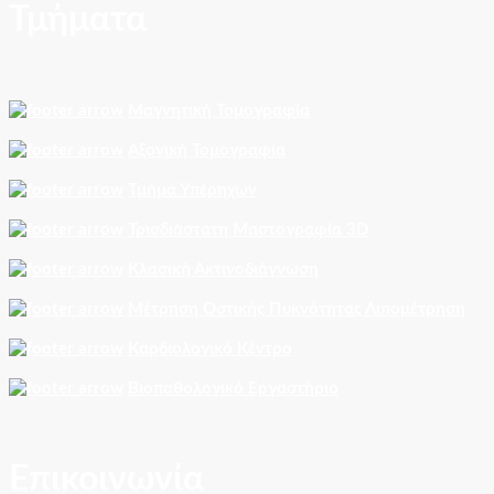
Τμήματα
Μαγνητική Τομογραφία
Αξονική Τομογραφία
Τμήμα Υπέρηχων
Τρισδιάστατη Μαστογραφία 3D
Κλασική Ακτινοδιάγνωση
Μέτρηση Οστικής Πυκνότητας Λιπομέτρηση
Καρδιολογικό Κέντρο
Βιοπαθολογικό Εργαστήριο
Επικοινωνία