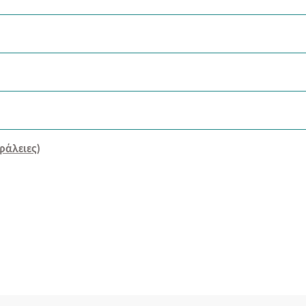
φάλειες)