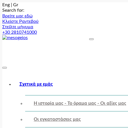
Eng
|
Gr
Search for:
Βρείτε μας εδώ
Κλείστε Ραντεβού
Στείλτε μήνυμα
+30 2810741000
Σχετικά με εμάς
Η ιστορία μας - Το όραμα μας - Οι αξίες μας
Οι εγκαταστάσεις μας