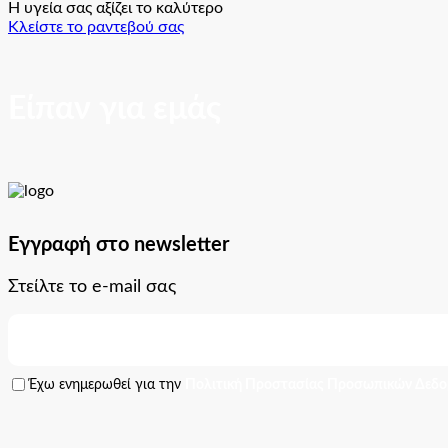
Η υγεία σας αξίζει το καλύτερο
Κλείστε το ραντεβού σας
Είπαν για εμάς
Εγγραφή στο newsletter
Στείλτε το e-mail σας
Έχω ενημερωθεί για την
Πολιτική Προστασίας Προσωπικών Δεδ