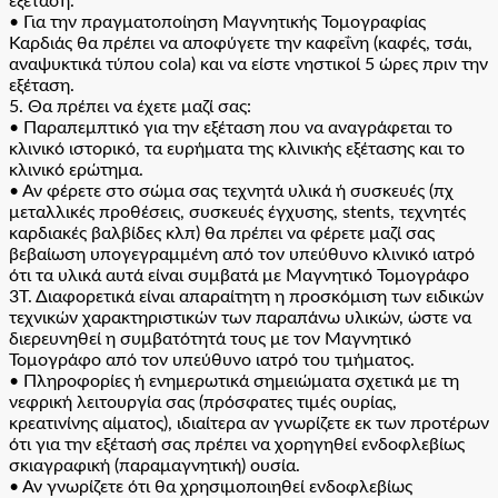
εξέταση.
• Για την πραγματοποίηση Μαγνητικής Τομογραφίας
Καρδιάς θα πρέπει να αποφύγετε την καφεΐνη (καφές, τσάι,
αναψυκτικά τύπου cola) και να είστε νηστικοί 5 ώρες πριν την
εξέταση.
5. Θα πρέπει να έχετε μαζί σας:
• Παραπεμπτικό για την εξέταση που να αναγράφεται το
κλινικό ιστορικό, τα ευρήματα της κλινικής εξέτασης και το
κλινικό ερώτημα.
• Αν φέρετε στο σώμα σας τεχνητά υλικά ή συσκευές (πχ
μεταλλικές προθέσεις, συσκευές έγχυσης, stents, τεχνητές
καρδιακές βαλβίδες κλπ) θα πρέπει να φέρετε μαζί σας
βεβαίωση υπογεγραμμένη από τον υπεύθυνο κλινικό ιατρό
ότι τα υλικά αυτά είναι συμβατά με Μαγνητικό Τομογράφο
3Τ. Διαφορετικά είναι απαραίτητη η προσκόμιση των ειδικών
τεχνικών χαρακτηριστικών των παραπάνω υλικών, ώστε να
διερευνηθεί η συμβατότητά τους με τον Μαγνητικό
Τομογράφο από τον υπεύθυνο ιατρό του τμήματος.
• Πληροφορίες ή ενημερωτικά σημειώματα σχετικά με τη
νεφρική λειτουργία σας (πρόσφατες τιμές ουρίας,
κρεατινίνης αίματος), ιδιαίτερα αν γνωρίζετε εκ των προτέρων
ότι για την εξέτασή σας πρέπει να χορηγηθεί ενδοφλεβίως
σκιαγραφική (παραμαγνητική) ουσία.
• Αν γνωρίζετε ότι θα χρησιμοποιηθεί ενδοφλεβίως