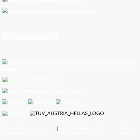
Βιοπαθολογικό Εργαστήριο
Επικοινωνία
Χρυσοστόμου 74 & Δημοκρατίας, Ηράκλειο Κρήτης
71306
+30 2810741000
info@mesogeiosdiagnostics.gr
Πολιτική Προστασίας
|
Επεξεργασία Προσωπικών
|
Πολιτική
Προσωπικών Δεδομένων
Δεδομένων μέσω CCTV
Cookies