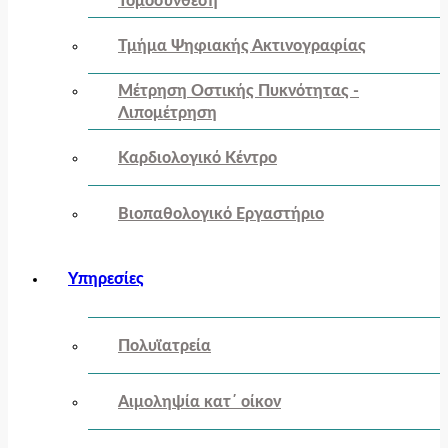
Τομοσύνθεση
Τμήμα Ψηφιακής Ακτινογραφίας
Μέτρηση Οστικής Πυκνότητας -
Λιπομέτρηση
Καρδιολογικό Κέντρο
Βιοπαθολογικό Εργαστήριο
Υπηρεσίες
Πολυϊατρεία
Αιμοληψία κατ΄ οίκον