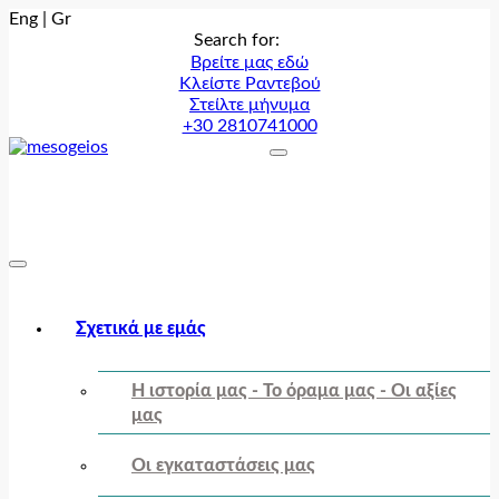
Eng
|
Gr
Search for:
Βρείτε μας εδώ
Κλείστε Ραντεβού
Στείλτε μήνυμα
+30 2810741000
Σχετικά με εμάς
Η ιστορία μας - Το όραμα μας - Οι αξίες
μας
Οι εγκαταστάσεις μας