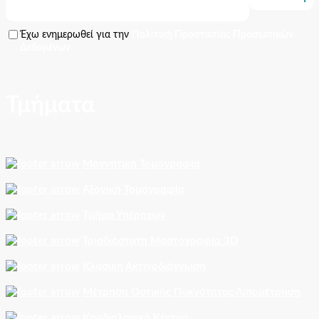
Έχω ενημερωθεί για την
Πολιτική Προστασίας Προσωπικών
Δεδομένων
Τμήματα
Μαγνητική Τομογραφία
Αξονική Τομογραφία
Τμήμα Υπέρηχων
Τρισδιάστατη Μαστογραφία 3D
Κλασική Ακτινοδιάγνωση
Μέτρηση Οστικής Πυκνότητας Λιπομέτρηση
Καρδιολογικό Κέντρο