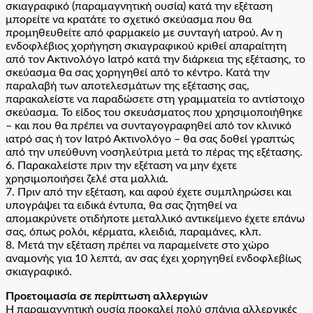
σκιαγραφικό (παραμαγνητική ουσία) κατά την εξέταση
μπορείτε να κρατάτε το σχετικό σκεύασμα που θα
προμηθευθείτε από φαρμακείο με συνταγή ιατρού. Αν η
ενδοφλέβιος χορήγηση σκιαγραφικού κριθεί απαραίτητη
από τον Ακτινολόγο Ιατρό κατά την διάρκεια της εξέτασης, το
σκεύασμα θα σας χορηγηθεί από το κέντρο. Κατά την
παραλαβή των αποτελεσμάτων της εξέτασης σας,
παρακαλείστε να παραδώσετε στη γραμματεία το αντίστοιχο
σκεύασμα. Το είδος του σκευάσματος που χρησιμοποιήθηκε
– και που θα πρέπει να συνταγογραφηθεί από τον κλινικό
ιατρό σας ή τον Ιατρό Ακτινολόγο – θα σας δοθεί γραπτώς
από την υπεύθυνη νοσηλεύτρια μετά το πέρας της εξέτασης.
6. Παρακαλείστε πριν την εξέταση να μην έχετε
χρησιμοποιήσει ζελέ στα μαλλιά.
7. Πριν από την εξέταση, και αφού έχετε συμπληρώσει και
υπογράψει τα ειδικά έντυπα, θα σας ζητηθεί να
απομακρύνετε οτιδήποτε μεταλλικό αντικείμενο έχετε επάνω
σας, όπως ρολόι, κέρματα, κλειδιά, παραμάνες, κλπ.
8. Μετά την εξέταση πρέπει να παραμείνετε στο χώρο
αναμονής για 10 λεπτά, αν σας έχει χορηγηθεί ενδοφλεβίως
σκιαγραφικό.
Προετοιμασία σε περίπτωση αλλεργιών
Η παραμαγνητική ουσία προκαλεί πολύ σπάνια αλλεργικές