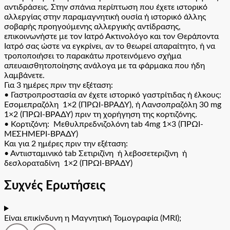
αντιδράσεις. Στην σπάνια περίπτωση που έχετε ιστορικό
αλλεργίας στην παραμαγνητική ουσία ή ιστορικό άλλης
σοβαρής προηγούμενης αλλεργικής αντίδρασης,
επικοινωνήστε με τον Ιατρό Ακτινολόγο και τον Θεράποντα
Ιατρό σας ώστε να εγκρίνει, αν το θεωρεί απαραίτητο, ή να
τροποποιήσει το παρακάτω προτεινόμενο σχήμα
απευαισθητοποίησης ανάλογα με τα φάρμακα που ήδη
λαμβάνετε.
Για 3 ημέρες πριν την εξέταση:
• Γαστροπροστασία αν έχετε ιστορικό γαστρίτιδας ή έλκους:
Εσομεπραζόλη 1×2 (ΠΡΩΙ-ΒΡΑΔΥ), ή Λανσοπραζόλη 30 mg
1×2 (ΠΡΩΙ-ΒΡΑΔΥ) πριν τη χορήγηση της κορτιζόνης.
• Κορτιζόνη: Μεθυλπρεδνιζολόνη tab 4mg 1×3 (ΠΡΩΙ-
ΜΕΣΗΜΕΡΙ-ΒΡΑΔΥ)
Και για 2 ημέρες πριν την εξέταση:
• Αντιισταμινικό tab Σετιριζίνη ή λεβοσετεριζίνη ή
δεσλοραταδίνη 1×2 (ΠΡΩΙ-ΒΡΑΔΥ)
Συχνές Ερωτήσεις
Είναι επικίνδυνη η Μαγνητική Τομογραφία (MRI);