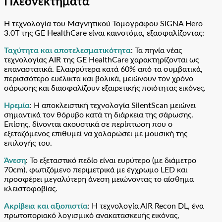
Πλεονεκτήματα
Η τεχνολογία του Μαγνητικού Τομογράφου SIGNA Hero
3.0T της GE HealthCare είναι καινοτόμα, εξασφαλίζοντας:
Ταχύτητα και αποτελεσματικότητα
: Τα πηνία νέας
τεχνολογίας AIR της GE HealthCare χαρακτηρίζονται ως
επαναστατικά. Ελαφρύτερα κατά 60% από τα συμβατικά,
περισσότερο ευέλικτα και βολικά, μειώνουν τον χρόνο
σάρωσης και διασφαλίζουν εξαιρετικής ποιότητας εικόνες.
Ηρεμία
: Η αποκλειστική τεχνολογία SilentScan μειώνει
σημαντικά τον θόρυβο κατά τη διάρκεια της σάρωσης.
Επίσης, δίνονται ακουστικά σε περίπτωση που ο
εξεταζόμενος επιθυμεί να χαλαρώσει με μουσική της
επιλογής του.
Άνεση
: Το εξεταστικό πεδίο είναι ευρύτερο (με διάμετρο
70cm), φωτιζόμενο περιμετρικά με έγχρωμο LED και
προσφέρει μεγαλύτερη άνεση μειώνοντας το αίσθημα
κλειστοφοβίας.
Ακρίβεια και αξιοπιστία
: Η τεχνολογία ΑIR Recon DL, ένα
πρωτοποριακό λογισμικό ανακατασκευής εικόνας,