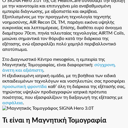
Ο SIGNA Hero 3.0T της GE HealthCare συνδυάζει την εξέλιξη
με την καινοτομία και επιτυγχάνει μία αναβαθμισμένη
εμπειρία διάγνωσης, με αξιοπιστία και ακρίβεια.
Εξοπλισμένος με την προηγμένη τεχνολογία τεχνητής
νοημοσύνης, ΑIR Recon DL TM, παράγει εικόνα υψηλής
ευκρινείας και λεπτομέρειας. Επίσης, διαθέτει ευρύ άνοιγμα
διαμέτρου 70cm, πηνία τελευταίας τεχνολογίας AIRTM Coils,
μειώνει σημαντικά τον θόρυβο κατά την διάρκεια της
εξέτασης, ενώ εξασφαλίζει πολύ χαμηλό περιβαλλοντικό
αποτύπωμα.
Στο Διαγνωστικό Κέντρο mesogeios, η εμπειρία της
Μαγνητικής Τομογραφίας, είναι διαφορετική:
σύγχρονη,
άνετη και αξιόπιστη
.
Η εξειδικευμένη ιατρική ομάδα, με τη βοήθεια των ειδικά
εκπαιδευμένων τεχνολόγων και νοσηλευτών, σας προσφέρει
προσωπική φροντίδα
καθ’ όλη τη διάρκεια της εξέτασής σας,
τηρώντας υψηλών προδιαγραφών ιατρικά πρότυπα
ποιότητας, που εξασφαλίζουν τη διεξαγωγή της εξέτασης με
ασφάλεια
.
Τι είναι η Μαγνητική Τομογραφία